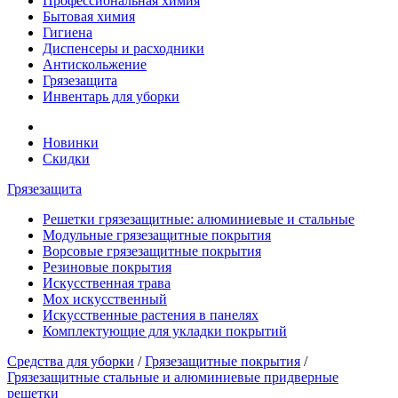
Профессиональная химия
Бытовая химия
Гигиена
Диспенсеры и расходники
Антискольжение
Грязезащита
Инвентарь для уборки
Новинки
Скидки
Грязезащита
Решетки грязезащитные: алюминиевые и стальные
Модульные грязезащитные покрытия
Ворсовые грязезащитные покрытия
Резиновые покрытия
Искусственная трава
Мох искусственный
Искусственные растения в панелях
Комплектующие для укладки покрытий
Средства для уборки
/
Грязезащитные покрытия
/
Грязезащитные стальные и алюминиевые придверные
решетки