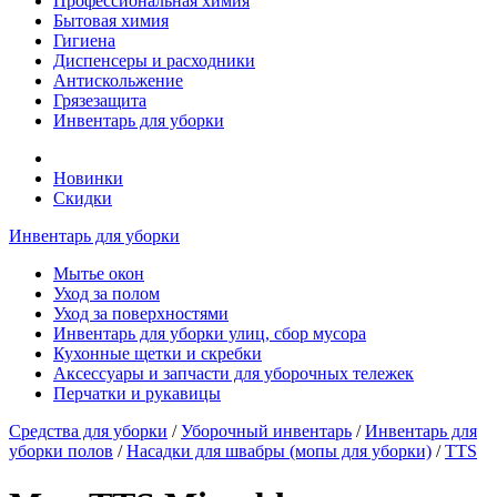
Профессиональная химия
Бытовая химия
Гигиена
Диспенсеры и расходники
Антискольжение
Грязезащита
Инвентарь для уборки
Новинки
Скидки
Инвентарь для уборки
Мытье окон
Уход за полом
Уход за поверхностями
Инвентарь для уборки улиц, сбор мусора
Кухонные щетки и скребки
Аксессуары и запчасти для уборочных тележек
Перчатки и рукавицы
Средства для уборки
/
Уборочный инвентарь
/
Инвентарь для
уборки полов
/
Насадки для швабры (мопы для уборки)
/
TTS