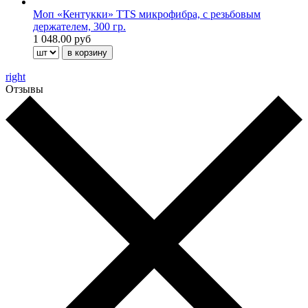
Моп «Кентукки» TTS микрофибра, с резьбовым
держателем, 300 гр.
1 048.00 руб
right
Отзывы