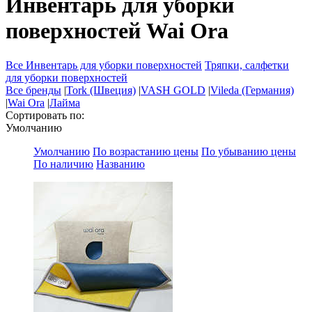
Инвентарь для уборки
поверхностей Wai Ora
Все Инвентарь для уборки поверхностей
Тряпки, салфетки
для уборки поверхностей
Все бренды
|
Tork (Швеция)
|
VASH GOLD
|
Vileda (Германия)
|
Wai Ora
|
Лайма
Сортировать по:
Умолчанию
Умолчанию
По возрастанию цены
По убыванию цены
По наличию
Названию