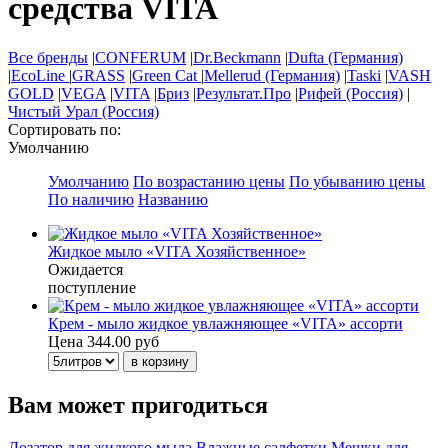
средства VITA
Все бренды
|
CONFERUM
|
Dr.Beckmann
|
Dufta (Германия)
|
EcoLine
|
GRASS
|
Green Cat
|
Mellerud (Германия)
|
Taski
|
VASH
GOLD
|
VEGA
|
VITA
|
Бриз
|
Результат.Про
|
Рифей (Россия)
|
Чистый Урал (Россия)
Сортировать по:
Умолчанию
Умолчанию
По возрастанию цены
По убыванию цены
По наличию
Названию
Жидкое мыло «VITA Хозяйственное»
Ожидается
поступление
Крем - мыло жидкое увлажняющее «VITA» ассорти
Цена
344.00 руб
Вам может пригодиться
Дозатор для жидкого мыла
Влажные салфетки
Мешки для