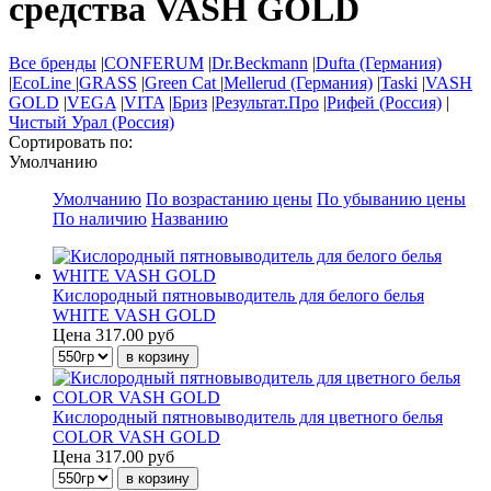
средства VASH GOLD
Все бренды
|
CONFERUM
|
Dr.Beckmann
|
Dufta (Германия)
|
EcoLine
|
GRASS
|
Green Cat
|
Mellerud (Германия)
|
Taski
|
VASH
GOLD
|
VEGA
|
VITA
|
Бриз
|
Результат.Про
|
Рифей (Россия)
|
Чистый Урал (Россия)
Сортировать по:
Умолчанию
Умолчанию
По возрастанию цены
По убыванию цены
По наличию
Названию
Кислородный пятновыводитель для белого белья
WHITE VASH GOLD
Цена
317.00 руб
Кислородный пятновыводитель для цветного белья
COLOR VASH GOLD
Цена
317.00 руб