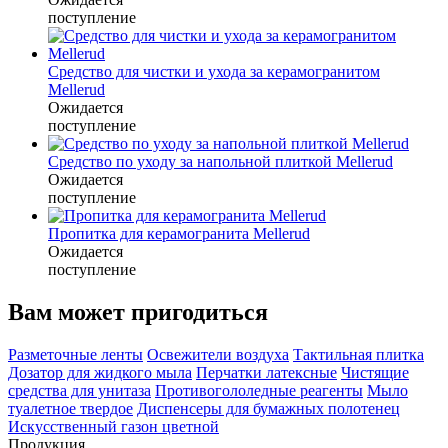
поступление
Средство для чистки и ухода за керамогранитом
Mellerud
Ожидается
поступление
Средство по уходу за напольной плиткой Mellerud
Ожидается
поступление
Пропитка для керамогранита Mellerud
Ожидается
поступление
Вам может пригодиться
Разметочные ленты
Освежители воздуха
Тактильная плитка
Дозатор для жидкого мыла
Перчатки латексные
Чистящие
средства для унитаза
Противогололедные реагенты
Мыло
туалетное твердое
Диспенсеры для бумажных полотенец
Искусственный газон цветной
Продукция