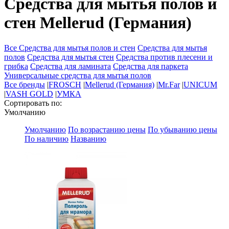
Средства для мытья полов и
стен Mellerud (Германия)
Все Средства для мытья полов и стен
Средства для мытья
полов
Средства для мытья стен
Средства против плесени и
грибка
Средства для ламината
Средства для паркета
Универсальные средства для мытья полов
Все бренды
|
FROSCH
|
Mellerud (Германия)
|
Mr.Far
|
UNICUM
|
VASH GOLD
|
УМКА
Сортировать по:
Умолчанию
Умолчанию
По возрастанию цены
По убыванию цены
По наличию
Названию