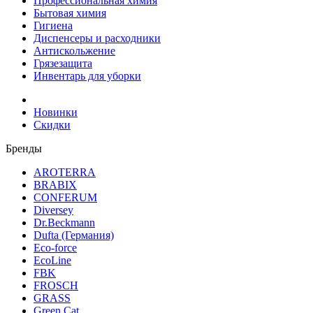
Профессиональная химия
Бытовая химия
Гигиена
Диспенсеры и расходники
Антискольжение
Грязезащита
Инвентарь для уборки
Новинки
Скидки
Бренды
AROTERRA
BRABIX
CONFERUM
Diversey
Dr.Beckmann
Dufta (Германия)
Eco-force
EcoLine
FBK
FROSCH
GRASS
Green Cat