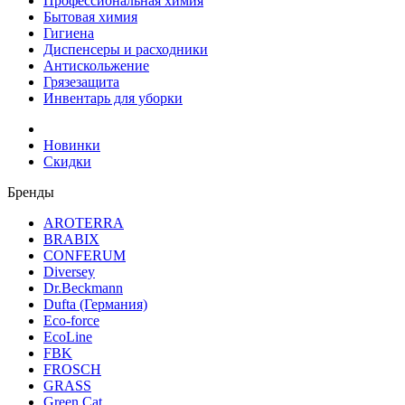
Профессиональная химия
Бытовая химия
Гигиена
Диспенсеры и расходники
Антискольжение
Грязезащита
Инвентарь для уборки
Новинки
Скидки
Бренды
AROTERRA
BRABIX
CONFERUM
Diversey
Dr.Beckmann
Dufta (Германия)
Eco-force
EcoLine
FBK
FROSCH
GRASS
Green Cat