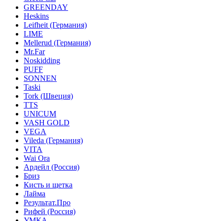
GREENDAY
Heskins
Leifheit (Германия)
LIME
Mellerud (Германия)
Mr.Far
Noskidding
PUFF
SONNEN
Taski
Tork (Швеция)
TTS
UNICUM
VASH GOLD
VEGA
Vileda (Германия)
VITA
Wai Ora
Ардейл (Россия)
Бриз
Кисть и щетка
Лайма
Результат.Про
Рифей (Россия)
УМКА