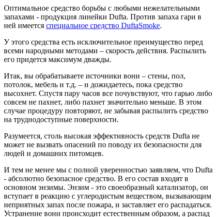
Оптимальное средство борьбы с любыми нежелательными
запахами - продукция линейки Dufta. Против запаха гари в
ней имеется
специальное средство DuftaSmoke
.
У этого средства есть исключительное преимущество перед
всеми народными методами – скорость действия. Распылить
его придется максимум дважды.
Итак, вы обрабатываете источники вони – стены, пол,
потолок, мебель и т.д. – и дожидаетесь, пока средство
высохнет. Спустя пару часов все почувствуют, что гарью либо
совсем не пахнет, либо пахнет значительно меньше. В этом
случае процедуру повторяют, не забывая распылить средство
на труднодоступные поверхности.
Разумеется, столь высокая эффективность средств Dufta не
может не вызвать опасений по поводу их безопасности для
людей и домашних питомцев.
И тем не менее мы с полной уверенностью заявляем, что Dufta
- абсолютно безопасное средство. В его состав входят в
основном энзимы. Энзим - это своеобразный катализатор, он
вступает в реакцию с углеродистым веществом, вызывающим
неприятных запах после пожара, и заставляет его распадаться.
Устранение вони происходит естественным образом, а распад