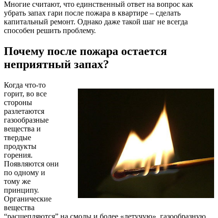
Многие считают, что единственный ответ на вопрос как
убрать запах гари после пожара в квартире – сделать
капитальный ремонт. Однако даже такой шаг не всегда
способен решить проблему.
Почему после пожара остается
неприятный запах?
Когда что-то
горит, во все
стороны
разлетаются
газообразные
вещества и
твердые
продукты
горения.
Появляются они
по одному и
тому же
принципу.
Органические
вещества
“расщепляются” на смолы и более «летучую», газообразную